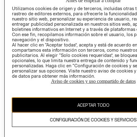
Antes de empezar a comprar
PROGRAMA DE
GIFT CARD
Utilizamos cookies de origen y de terceros, incluidas otras 
TRANSPARENCIA
rastreo de editores externos, para ofrecerle la funcionalid
AVISO DE COOK
Y ÉTICA
nuestro sitio web, personalizar su experiencia de usuario, rea
(ESPAÑOL)
SUPERINTENDE
entregar publicidad personalizada en nuestros sitios web, a
boletines informativos en Internet y a través de plataformas 
DE INDUSTRIA Y
PROGRAMA DE
Con ese fin, recopilamos información sobre el usuario, los 
COMERCIO - SI
TRANSPARENCIA
navegación y el dispositivo.
Y ÉTICA (INGLÉS)
PETICIONES
Al hacer clic en “Aceptar todas”, acepta y está de acuerdo e
compartamos esta información con terceros, como nuestros
QUEJAS Y
publicitarios. Al elegir “Solo cookies requeridas”, se bloque
RECLAMOS
opcionales, lo que limita nuestra entrega de contenido y fu
personalizadas. Haga clic en “Configuración de cookies y se
personalizar sus opciones. Visite nuestro aviso de cookies 
de datos para obtener más información.
Aviso de cookies y uso compartido de datos
Colombia ($)
ACEPTAR TODO
CAMBIAR REGIÓN
CONFIGURACIÓN DE COOKIES Y SERVICIOS