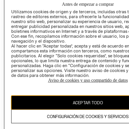
EMPRESARIAL
PRIVACIDAD
Antes de empezar a comprar
PROGRAMA DE
GIFT CARD
Utilizamos cookies de origen y de terceros, incluidas otras 
TRANSPARENCIA
rastreo de editores externos, para ofrecerle la funcionalid
AVISO DE COOK
Y ÉTICA
nuestro sitio web, personalizar su experiencia de usuario, rea
(ESPAÑOL)
entregar publicidad personalizada en nuestros sitios web, a
SUPERINTENDE
boletines informativos en Internet y a través de plataformas 
DE INDUSTRIA Y
PROGRAMA DE
Con ese fin, recopilamos información sobre el usuario, los 
COMERCIO - SI
TRANSPARENCIA
navegación y el dispositivo.
Y ÉTICA (INGLÉS)
Al hacer clic en “Aceptar todas”, acepta y está de acuerdo e
PETICIONES
compartamos esta información con terceros, como nuestros
QUEJAS Y
publicitarios. Al elegir “Solo cookies requeridas”, se bloque
RECLAMOS
opcionales, lo que limita nuestra entrega de contenido y fu
personalizadas. Haga clic en “Configuración de cookies y se
personalizar sus opciones. Visite nuestro aviso de cookies 
de datos para obtener más información.
Aviso de cookies y uso compartido de datos
Colombia ($)
ACEPTAR TODO
CAMBIAR REGIÓN
CONFIGURACIÓN DE COOKIES Y SERVICIOS