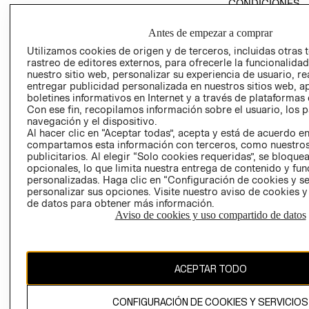
CONDICIONES
POLÍTICA
AVISO DE
EMPRESARIAL
Antes de empezar a comprar
PRIVACIDAD
PROGRAMA DE
Utilizamos cookies de origen y de terceros, incluidas otras 
GIFT CARD
rastreo de editores externos, para ofrecerle la funcionalid
TRANSPARENCIA
nuestro sitio web, personalizar su experiencia de usuario, rea
AVISO DE COOK
Y ÉTICA
entregar publicidad personalizada en nuestros sitios web, a
(ESPAÑOL)
SUPERINTENDE
boletines informativos en Internet y a través de plataformas 
DE INDUSTRIA Y
Con ese fin, recopilamos información sobre el usuario, los 
PROGRAMA DE
navegación y el dispositivo.
COMERCIO - SI
TRANSPARENCIA
Al hacer clic en “Aceptar todas”, acepta y está de acuerdo e
Y ÉTICA (INGLÉS)
PETICIONES
compartamos esta información con terceros, como nuestros
QUEJAS Y
publicitarios. Al elegir “Solo cookies requeridas”, se bloque
opcionales, lo que limita nuestra entrega de contenido y fu
RECLAMOS
personalizadas. Haga clic en “Configuración de cookies y se
personalizar sus opciones. Visite nuestro aviso de cookies 
de datos para obtener más información.
Aviso de cookies y uso compartido de datos
Colombia ($)
ACEPTAR TODO
CAMBIAR REGIÓN
CONFIGURACIÓN DE COOKIES Y SERVICIOS